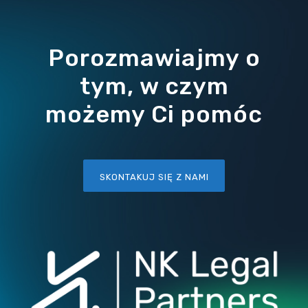
Porozmawiajmy o
tym, w czym
możemy Ci pomóc
SKONTAKUJ SIĘ Z NAMI