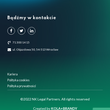
Bądźmy w kontakcie
71 300 14 15
ul. Objazdowa 50, 54-513 Wrocław
Kariera
Polityka cookies
Polityka prywatności
Używamy plików cookie, aby zapewnić Ci najlepsze
©2022 NK Legal Partners. All rights reserved
doświadczenia na naszej stronie internetowej.
Możesz dowiedzieć się więcej o tym, których plików cookie
Created by
KOLA+BRANDY
używamy, lub wyłączyć je w
ustawieniach