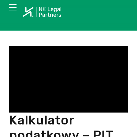
Odtwarzacz
video
Kalkulator
podatkowy – PIT,