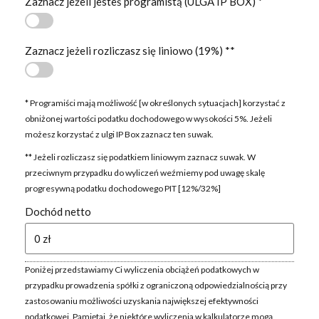
Zaznacz jeżeli jesteś programistą (ULGA IP BOX) *
Zaznacz jeżeli rozliczasz się liniowo (19%) **
* Programiści mają możliwość [w określonych sytuacjach] korzystać z
obniżonej wartości podatku dochodowego w wysokości 5%. Jeżeli
możesz korzystać z ulgi IP Box zaznacz ten suwak.
** Jeżeli rozliczasz się podatkiem liniowym zaznacz suwak. W
przeciwnym przypadku do wyliczeń weźmiemy pod uwagę skalę
progresywną podatku dochodowego PIT [12%/32%]
Dochód netto
Poniżej przedstawiamy Ci wyliczenia obciążeń podatkowych w
przypadku prowadzenia spółki z ograniczoną odpowiedzialnością przy
zastosowaniu możliwości uzyskania największej efektywności
podatkowej. Pamiętaj, że niektóre wyliczenia w kalkulatorze mogą