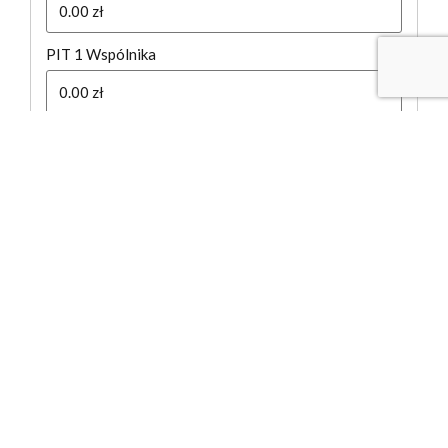
doświadczenia na naszej stronie internetowej.
Możesz dowiedzieć się więcej o tym, których plików cookie
używamy, lub wyłączyć je w
ustawieniach
PIT 1 Wspólnika
Close GDPR Cookie Banner
Akceptuję
Ustawienia
PIT 2 Wspólnika
Łączne obciążenie publiczno-prawne:
Efektywna stopa podatkowa
Oszczędności publiczno-prawne z przekształcenia JDG -
> SP. Z O.O. CIT ESTOŃSKI