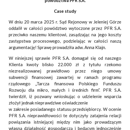
powództwa PFR S.A.
Case study
W dniu 20 marca 2025 r. Sąd Rejonowy w Jeleniej Górze
oddalił w całości powództwo wytoczone przez PFR S.A.
przeciwko naszemu klientowi, zasądzając na jego koszty
zastępstwa procesowego, podzielając w całości naszą
argumentację! Sprawę prowadziła adw. Anna Klajn.
W niniejszej sprawie PFR S.A. domagał się od naszego
Klienta kwoty blisko 22.000 zł z tytułu rzekomo
niezrealizowanej prawidłowo przez niego umowy
subwencji finansowej zawartej w ramach programu
rządowego „Tarcza finansowa Polskiego Funduszu
Rozwoju dla mikro, małych i średnich firm”. PFR S.A.
twierdził, iż pozwany wnioskując o udzielenie wsparcia
złożył jednak nieprawdziwe oświadczenie
w zakresie posiadanego statusu przedsiębiorcy. W ocenie
PFR S.A. nieprawidłowości te dotyczyły zatajenia relacji
powiązania istniejącej między nim jako prowadzącym
własną działalność gospodarczą i będącym jednocześnie