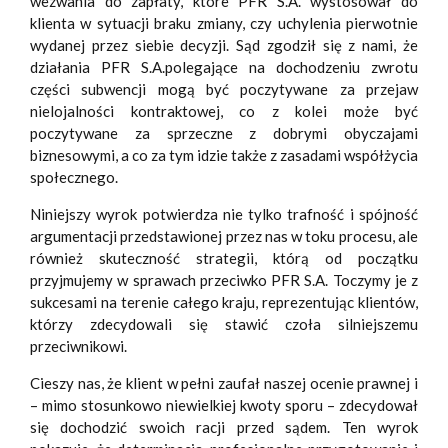
wezwania do zapłaty, które PFR S.A. wystosował do
klienta w sytuacji braku zmiany, czy uchylenia pierwotnie
wydanej przez siebie decyzji. Sąd zgodził się z nami, że
działania PFR S.A.polegające na dochodzeniu zwrotu
części subwencji mogą być poczytywane za przejaw
nielojalności kontraktowej, co z kolei może być
poczytywane za sprzeczne z dobrymi obyczajami
biznesowymi, a co za tym idzie także z zasadami współżycia
społecznego.
Niniejszy wyrok potwierdza nie tylko trafność i spójność
argumentacji przedstawionej przez nas w toku procesu, ale
również skuteczność strategii, którą od początku
przyjmujemy w sprawach przeciwko PFR S.A. Toczymy je z
sukcesami na terenie całego kraju, reprezentując klientów,
którzy zdecydowali się stawić czoła silniejszemu
przeciwnikowi.
Cieszy nas, że klient w pełni zaufał naszej ocenie prawnej i
– mimo stosunkowo niewielkiej kwoty sporu – zdecydował
się dochodzić swoich racji przed sądem. Ten wyrok