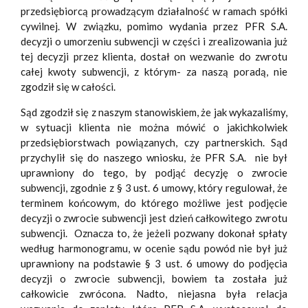
przedsiębiorcą prowadzącym działalność w ramach spółki
cywilnej. W związku, pomimo wydania przez PFR S.A.
decyzji o umorzeniu subwencji w części i zrealizowania już
tej decyzji przez klienta, dostał on wezwanie do zwrotu
całej kwoty subwencji, z którym- za naszą poradą, nie
zgodził się w całości.
Sąd zgodził się z naszym stanowiskiem, że jak wykazaliśmy,
w sytuacji klienta nie można mówić o jakichkolwiek
przedsiębiorstwach powiązanych, czy partnerskich. Sąd
przychylił się do naszego wniosku, że PFR S.A. nie był
uprawniony do tego, by podjąć decyzję o zwrocie
subwencji, zgodnie z § 3 ust. 6 umowy, który regulował, że
terminem końcowym, do którego możliwe jest podjęcie
decyzji o zwrocie subwencji jest dzień całkowitego zwrotu
subwencji. Oznacza to, że jeżeli pozwany dokonał spłaty
według harmonogramu, w ocenie sądu powód nie był już
uprawniony na podstawie § 3 ust. 6 umowy do podjęcia
decyzji o zwrocie subwencji, bowiem ta została już
całkowicie zwrócona. Nadto, niejasna była relacja