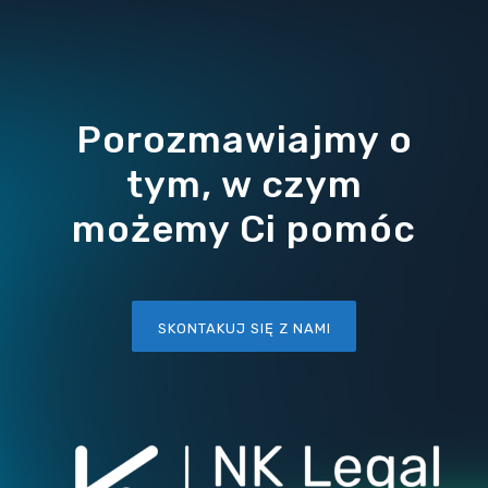
Porozmawiajmy o
tym, w czym
możemy Ci pomóc
SKONTAKUJ SIĘ Z NAMI