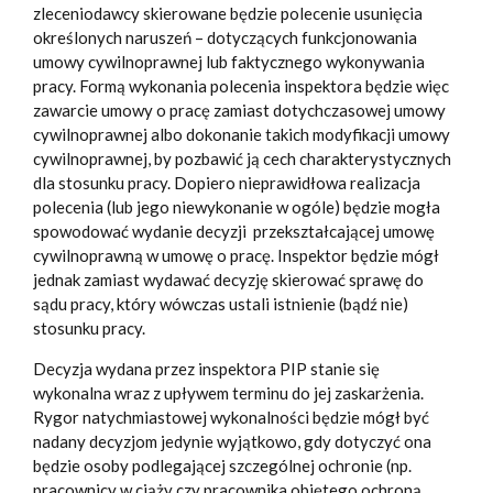
zleceniodawcy skierowane będzie polecenie usunięcia
określonych naruszeń – dotyczących funkcjonowania
umowy cywilnoprawnej lub faktycznego wykonywania
pracy. Formą wykonania polecenia inspektora będzie więc
zawarcie umowy o pracę zamiast dotychczasowej umowy
cywilnoprawnej albo dokonanie takich modyfikacji umowy
cywilnoprawnej, by pozbawić ją cech charakterystycznych
dla stosunku pracy. Dopiero nieprawidłowa realizacja
polecenia (lub jego niewykonanie w ogóle) będzie mogła
spowodować wydanie decyzji przekształcającej umowę
cywilnoprawną w umowę o pracę. Inspektor będzie mógł
jednak zamiast wydawać decyzję skierować sprawę do
sądu pracy, który wówczas ustali istnienie (bądź nie)
stosunku pracy.
Decyzja wydana przez inspektora PIP stanie się
wykonalna wraz z upływem terminu do jej zaskarżenia.
Rygor natychmiastowej wykonalności będzie mógł być
nadany decyzjom jedynie wyjątkowo, gdy dotyczyć ona
będzie osoby podlegającej szczególnej ochronie (np.
pracownicy w ciąży czy pracownika objętego ochroną