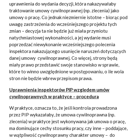
uprawnienia do wydania decyzji, która nakazywałaby
traktowanie umowy cywilnoprawnej (np. zlecenia) jako
umowy o pracę. Co jednak niezmiernie istotne – biorąc pod
uwagę zastrzeżenia do wcześniejszego projektu tych
zmian – decyzja ta nie będzie już miała przymiotu
natychmiastowej wykonalności, a jej wydanie musi
poprzedzać niewykonanie wcześniejszego polecenia
inspektora nakazującego usunięcie naruszeń dotyczących
danej umowy cywilnoprawnej. Co więcej, strony będą
miały prawo przedstawić swoje stanowisko w sprawie,
które to winno uwzględnione w postępowaniu, o ile wola
stron nie będzie wbrew przepisom prawa.
Uprawnienia inspektorów PIP względem umów
cywilnoprawnych w praktyce – procedura
W praktyce, oznacza to, że jeśli kontrola prowadzona
przez PIP wykazałaby, że umowa cywilnoprawna (np.
zlecenia) w praktyce jest wykonywana jak umowa o pracę,
ma dominujące cechy stosunku pracy, czy inne – poddające,
w wątpliwość cywilnoprawny charakter umowy – do