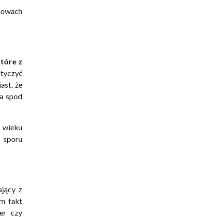
umowach
tóre z
tyczyć
ast, że
ia spod
 wieku
 sporu
jący z
am fakt
er czy