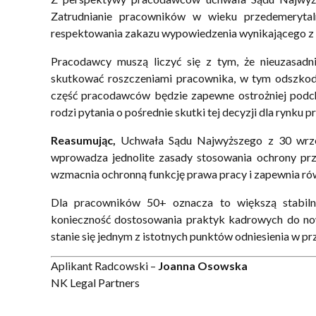
Zatrudnianie pracowników w wieku przedemeryt
respektowania zakazu wypowiedzenia wynikającego z a
Pracodawcy muszą liczyć się z tym, że nieuzasa
skutkować roszczeniami pracownika, w tym odszkod
część pracodawców będzie zapewne ostrożniej podc
rodzi pytania o pośrednie skutki tej decyzji dla rynku pr
Reasumując,
Uchwała Sądu Najwyższego z 30 wrześn
wprowadza jednolite zasady stosowania ochrony prz
wzmacnia ochronną funkcję prawa pracy i zapewnia ró
Dla pracowników 50+ oznacza to większą stabilno
konieczność dostosowania praktyk kadrowych do now
stanie się jednym z istotnych punktów odniesienia w p
Aplikant Radcowski –
Joanna Osowska
NK Legal Partners