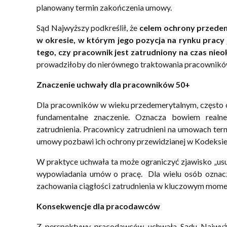
planowany termin zakończenia umowy.
Sąd Najwyższy podkreślił, że
celem ochrony przedeme
w okresie, w którym jego pozycja na rynku pracy 
tego, czy pracownik jest zatrudniony na czas nieo
prowadziłoby do nierównego traktowania pracowników i
Znaczenie uchwały dla pracowników 50+
Dla pracowników w wieku przedemerytalnym, często 
fundamentalne znaczenie. Oznacza bowiem realne
zatrudnienia. Pracownicy zatrudnieni na umowach ter
umowy pozbawi ich ochrony przewidzianej w Kodeksie
W praktyce uchwała ta może ograniczyć zjawisko „us
wypowiadania umów o pracę. Dla wielu osób oznacz
zachowania ciągłości zatrudnienia w kluczowym mom
Konsekwencje dla pracodawców
Z perspektywy pracodawców uchwała Sądu Najwyższ