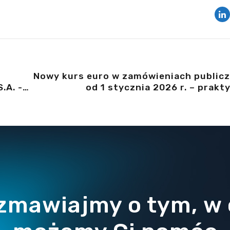
Nowy kurs euro w zamówieniach public
.A. -
od 1 stycznia 2026 r. – prakt
konsekwencje dla progów i pro
zmawiajmy o tym, w