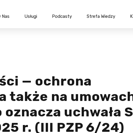
 Nas
Usługi
Podcasty
Strefa Wiedzy
K
anych
Bieżąca obsługa
Tworzenie
h
podatkowa
spółek
Due diligence oraz audyty
Przekszta
wny
Ceny transferowe
Fuzje i pr
Ulgi podatkowe
Finansow
ści — ochrona
Szkolenia podatkowe
Restruktu
a także na umowac
optymali
Szkoleni
o oznacza uchwała 
5 r. (III PZP 6/24)