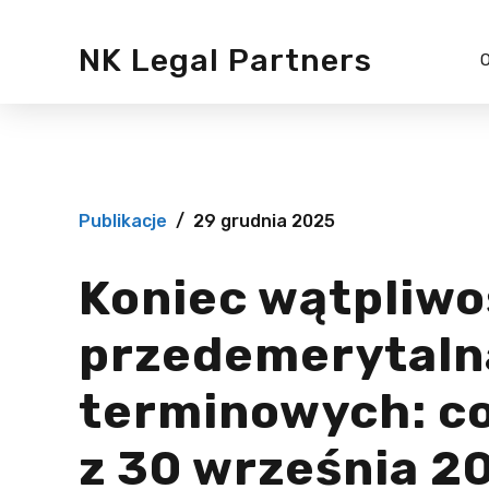
NK Legal Partners
O
Ochrona d
osobowyc
Sygnaliści
Publikacje
29 grudnia 2025
Audyt pra
Koniec wątpliwo
przedemerytaln
terminowych: c
z 30 września 202