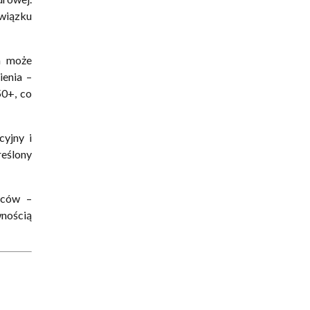
wiązku
m może
enia –
0+, co
cyjny i
reślony
wców –
wnością