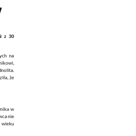
w
N z 30
ych na
ikowi,
nolita.
iła, że
wnika w
wca nie
 wieku