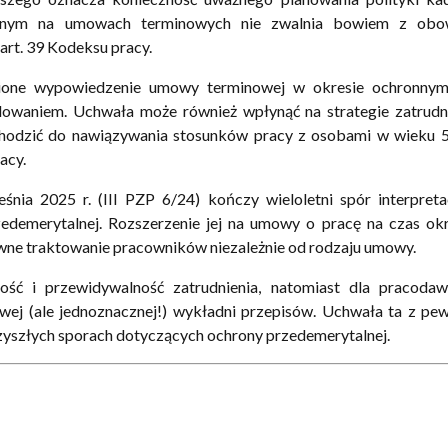
alnym na umowach terminowych nie zwalnia bowiem z obo
rt. 39 Kodeksu pracy.
dnione wypowiedzenie umowy terminowej w okresie ochronny
owaniem. Uchwała może również wpłynąć na strategie zatrudni
hodzić do nawiązywania stosunków pracy z osobami w wieku 5
acy.
ia 2025 r. (III PZP 6/24) kończy wieloletni spór interpreta
edemerytalnej. Rozszerzenie jej na umowy o pracę na czas ok
wne traktowanie pracowników niezależnie od rodzaju umowy.
ść i przewidywalność zatrudnienia, natomiast dla pracoda
ej (ale jednoznacznej!) wykładni przepisów. Uchwała ta z pe
rzyszłych sporach dotyczących ochrony przedemerytalnej.