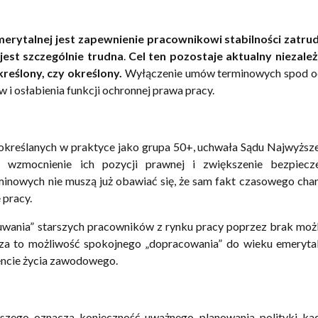
rytalnej jest zapewnienie pracownikowi stabilności zatrud
jest szczególnie trudna
.
Cel ten pozostaje aktualny niezale
kreślony, czy określony.
Wyłączenie umów terminowych spod o
 osłabienia funkcji ochronnej prawa pracy.
określanych w praktyce jako grupa 50+, uchwała Sądu Najwyżs
 wzmocnienie ich pozycji prawnej i zwiększenie bezpiecz
minowych nie muszą już obawiać się, że sam fakt czasowego cha
 pracy.
uwania” starszych pracowników z rynku pracy poprzez brak moż
a to możliwość spokojnego „dopracowania” do wieku emerytal
encie życia zawodowego.
ego oznacza konieczność uważnego planowania polityki kad