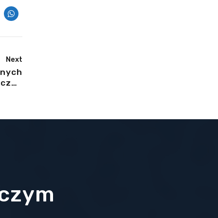
Next
znych
yczne
cedur
 czym