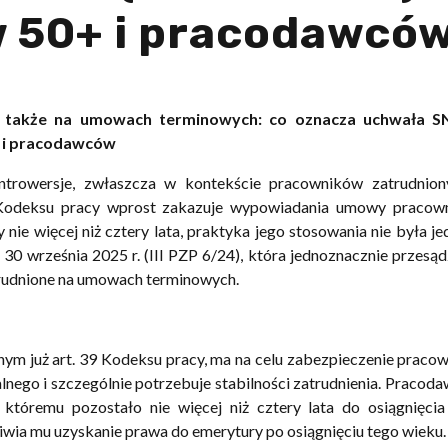
w 50+ i pracodawcó
a także na umowach terminowych: co oznacza uchwała S
0+ i pracodawców
ontrowersje, zwłaszcza w kontekście pracowników zatrudnion
 Kodeksu pracy wprost zakazuje wypowiadania umowy pracown
ie więcej niż cztery lata, praktyka jego stosowania nie była jed
0 września 2025 r. (III PZP 6/24), która jednoznacznie przesądz
rudnione na umowach terminowych.
m już art. 39 Kodeksu pracy, ma na celu zabezpieczenie praco
alnego i szczególnie potrzebuje stabilności zatrudnienia. Pracoda
tóremu pozostało nie więcej niż cztery lata do osiągnięcia
iwia mu uzyskanie prawa do emerytury po osiągnięciu tego wieku.