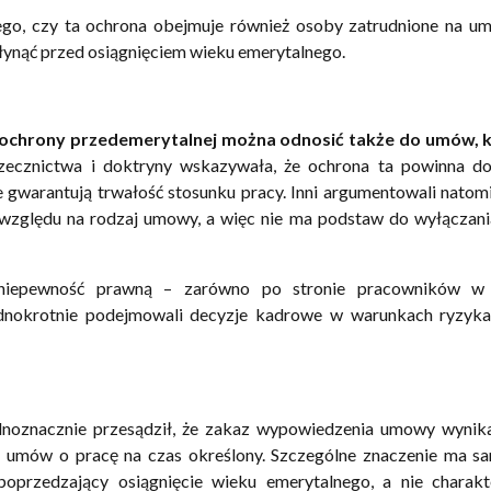
tego, czy ta ochrona obejmuje również osoby zatrudnione na 
ynąć przed osiągnięciem wieku emerytalnego.
 ochrony przedemerytalnej można odnosić także do umów, k
rzecznictwa i doktryny wskazywała, że ochrona ta powinna do
gwarantują trwałość stosunku pracy. Inni argumentowali natomi
 względu na rodzaj umowy, a więc nie ma podstaw do wyłączan
ą niepewność prawną – zarówno po stronie pracowników w
ednokrotnie podejmowali decyzje kadrowe w warunkach ryzyka
dnoznacznie przesądził, że zakaz wypowiedzenia umowy wynika
 umów o pracę na czas określony. Szczególne znaczenie ma s
poprzedzający osiągnięcie wieku emerytalnego, a nie charakt