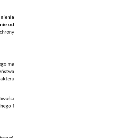
nienia
żnie od
chrony
zego ma
eństwa
rakteru
liwości
nego i
rowej.