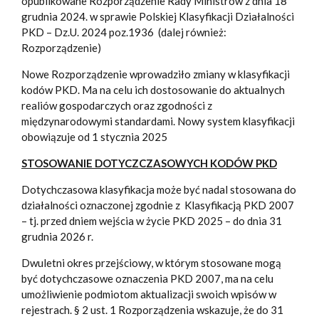
opublikowane Rozporządzenie Rady Ministrów z dnia 18
grudnia 2024. w sprawie Polskiej Klasyfikacji Działalności
PKD – Dz.U. 2024 poz.1936 (dalej również:
Rozporządzenie)
Nowe Rozporządzenie wprowadziło zmiany w klasyfikacji
kodów PKD. Ma na celu ich dostosowanie do aktualnych
realiów gospodarczych oraz zgodności z
międzynarodowymi standardami. Nowy system klasyfikacji
obowiązuje od 1 stycznia 2025
STOSOWANIE DOTYCZCZASOWYCH KODÓW PKD
Dotychczasowa klasyfikacja może być nadal stosowana do
działalności oznaczonej zgodnie z Klasyfikacją PKD 2007
– tj. przed dniem wejścia w życie PKD 2025 – do dnia 31
grudnia 2026 r.
Dwuletni okres przejściowy, w którym stosowane mogą
być dotychczasowe oznaczenia PKD 2007, ma na celu
umożliwienie podmiotom aktualizacji swoich wpisów w
rejestrach. § 2 ust. 1 Rozporządzenia wskazuje, że do 31