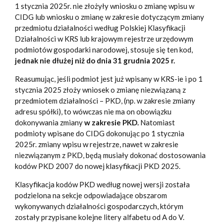
1 stycznia 2025r. nie złożyły wniosku o zmianę wpisu w
CIDG lub wniosku o zmianę w zakresie dotyczącym zmiany
przedmiotu działalności według Polskiej Klasyfikacji
Działalności w KRS lub krajowym rejestrze urzędowym
podmiotów gospodarki narodowej, stosuje się ten kod,
jednak nie dłużej niż do dnia 31 grudnia 2025 r.
Reasumując, jeśli podmiot jest już wpisany w KRS-ie i po 1
stycznia 2025 złoży wniosek o zmianę niezwiązaną z
przedmiotem działalności – PKD, (np. w zakresie zmiany
adresu spółki), to wówczas nie ma on obowiązku
dokonywania zmiany
w zakresie PKD.
Natomiast
podmioty wpisane do CIDG dokonując po 1 stycznia
2025r. zmiany wpisu w rejestrze, nawet w zakresie
niezwiązanym z PKD, będą musiały dokonać dostosowania
kodów PKD 2007 do nowej klasyfikacji PKD 2025.
Klasyfikacja kodów PKD według nowej wersji została
podzielona na sekcje odpowiadające obszarom
wykonywanych działalności gospodarczych, którym
zostały przypisane kolejne litery alfabetu od A do V.