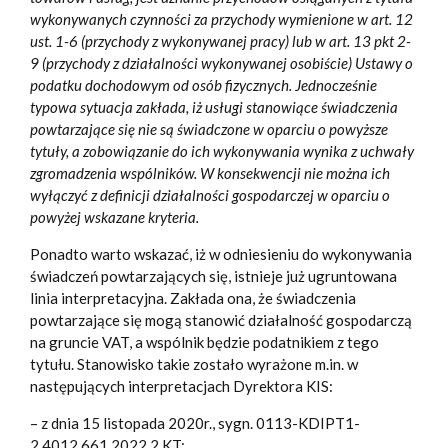
wykonywanych czynności za przychody wymienione w art. 12
ust. 1-6 (przychody z wykonywanej pracy) lub w art. 13 pkt 2-
9 (przychody z działalności wykonywanej osobiście) Ustawy o
podatku dochodowym od osób fizycznych. Jednocześnie
typowa sytuacja zakłada, iż usługi stanowiące świadczenia
powtarzające się nie są świadczone w oparciu o powyższe
tytuły, a zobowiązanie do ich wykonywania wynika z uchwały
zgromadzenia wspólników. W konsekwencji nie można ich
wyłączyć z definicji działalności gospodarczej w oparciu o
powyżej wskazane kryteria.
Ponadto warto wskazać, iż w odniesieniu do wykonywania
świadczeń powtarzających się, istnieje już ugruntowana
linia interpretacyjna. Zakłada ona, że świadczenia
powtarzające się mogą stanowić działalność gospodarczą
na gruncie VAT, a wspólnik będzie podatnikiem z tego
tytułu. Stanowisko takie zostało wyrażone m.in. w
następujących interpretacjach Dyrektora KIS:
– z dnia 15 listopada 2020r., sygn. 0113-KDIPT1-
2.4012.661.2022.2.KT;