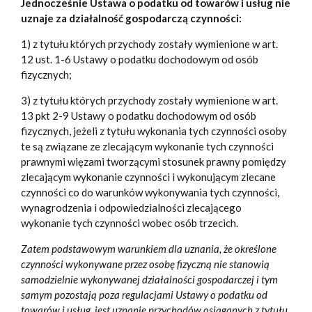
Jednocześnie Ustawa o podatku od towarów i usług nie
uznaje za działalność gospodarczą czynności:
1) z tytułu których przychody zostały wymienione w art.
12 ust. 1-6 Ustawy o podatku dochodowym od osób
fizycznych;
3) z tytułu których przychody zostały wymienione w art.
13 pkt 2-9 Ustawy o podatku dochodowym od osób
fizycznych, jeżeli z tytułu wykonania tych czynności osoby
te są związane ze zlecającym wykonanie tych czynności
prawnymi więzami tworzącymi stosunek prawny pomiędzy
zlecającym wykonanie czynności i wykonującym zlecane
czynności co do warunków wykonywania tych czynności,
wynagrodzenia i odpowiedzialności zlecającego
wykonanie tych czynności wobec osób trzecich.
Zatem podstawowym warunkiem dla uznania, że określone
czynności wykonywane przez osobę fizyczną nie stanowią
samodzielnie wykonywanej działalności gospodarczej i tym
samym pozostają poza regulacjami Ustawy o podatku od
towarów i usług, jest uznanie przychodów osiąganych z tytułu