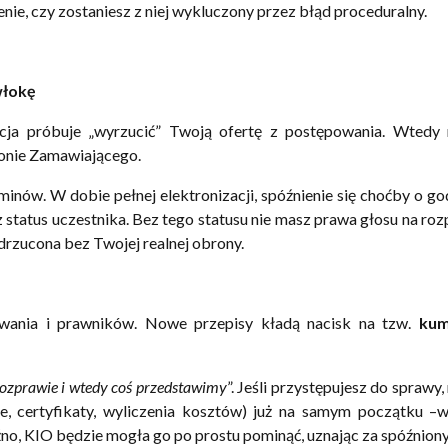
ie, czy zostaniesz z niej wykluczony przez błąd proceduralny.
włokę
ncja próbuje „wyrzucić” Twoją ofertę z postępowania. Wtedy 
onie Zamawiającego.
inów. W dobie pełnej elektronizacji, spóźnienie się choćby o go
 status uczestnika. Bez tego statusu nie masz prawa głosu na roz
drzucona bez Twojej realnej obrony.
owania i prawników. Nowe przepisy kładą nacisk na tzw.
kum
ozprawie i wtedy coś przedstawimy
”. Jeśli przystępujesz do sprawy,
e, certyfikaty, wyliczenia kosztów) już na samym początku –
źno, KIO będzie mogła go po prostu pominąć, uznając za spóźniony