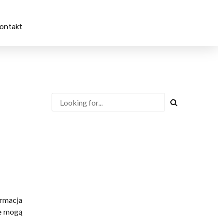
ontakt
Usługi księgowe
Portal
 i rejestracja
Branża budowlana
Branża produkcyjna
łcenia firm
Ochrona środowiska
zejęcia
Branża transportowa
anie biznesu
Prawo zamówień
ryzacja i
publicznych
zacja
a dedykowane
ormacja
re mogą