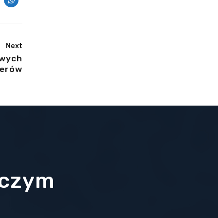
Next
owych
terów
 czym