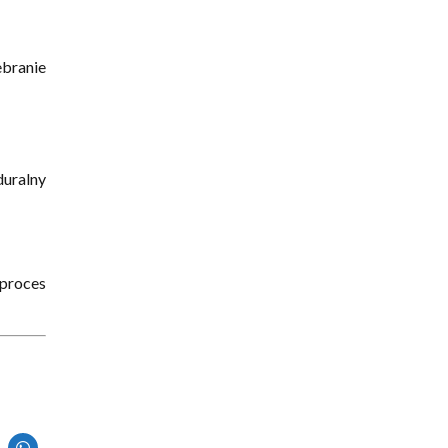
ebranie
duralny
 proces