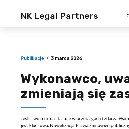
NK Legal Partners
O
Ochrona d
osobowyc
Sygnaliści
Publikacje
3 marca 2026
Audyt pra
Wykonawco, uwa
zmieniają się za
Jeśli Twoja firma startuje w przetargach i zdarza Wa
jest kluczowa. Nowelizacja Prawa zamówień publiczn