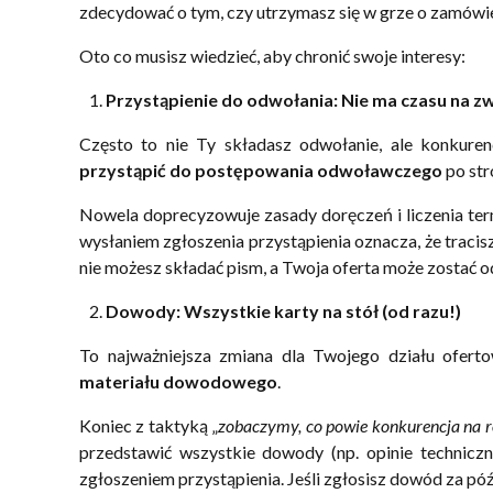
zdecydować o tym, czy utrzymasz się w grze o zamówien
Oto co musisz wiedzieć, aby chronić swoje interesy:
Przystąpienie do odwołania: Nie ma czasu na z
Często to nie Ty składasz odwołanie, ale konkure
przystąpić do postępowania odwoławczego
po str
Nowela doprecyzowuje zasady doręczeń i liczenia term
wysłaniem zgłoszenia przystąpienia oznacza, że tracisz
nie możesz składać pism, a Twoja oferta może zostać o
Dowody: Wszystkie karty na stół (od razu!)
To najważniejsza zmiana dla Twojego działu ofert
materiału dowodowego
.
Koniec z taktyką „
zobaczymy, co powie konkurencja na r
przedstawić wszystkie dowody (np. opinie techniczn
zgłoszeniem przystąpienia. Jeśli zgłosisz dowód za pó