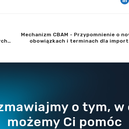
Mechanizm CBAM - Przypomnienie o n
ych
obowiązkach i terminach dla impor
zmawiajmy o tym, w
możemy Ci pomóc