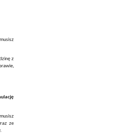
musisz
dzinę z
prawie,
ulację
 musisz
wraz ze
.