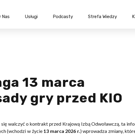
 Nas
Usługi
Podcasty
Strefa Wiedzy
K
anych
Bieżąca obsługa
Tworzenie
h
podatkowa
spółek
Due diligence oraz audyty
Przekszta
wny
Ceny transferowe
Fuzje i pr
Ulgi podatkowe
Finansow
ga 13 marca
Szkolenia podatkowe
Restruktu
sady gry przed KIO
optymali
Szkoleni
m się walczyć o kontrakt przed Krajową Izbą Odwoławczą, ta inf
ych (wchodzi w życie
13 marca 2026 r.
) wprowadza zmiany, któ