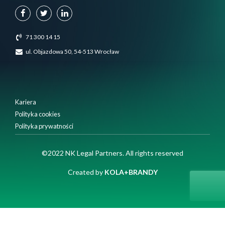
71 300 14 15
ul. Objazdowa 50, 54-513 Wrocław
Kariera
Polityka cookies
Polityka prywatności
Używamy plików cookie, aby zapewnić Ci najlepsze
©2022 NK Legal Partners. All rights reserved
doświadczenia na naszej stronie internetowej.
Możesz dowiedzieć się więcej o tym, których plików cookie
Created by
KOLA+BRANDY
używamy, lub wyłączyć je w
ustawieniach
Close GDPR Cookie Banner
Akceptuję
Ustawienia