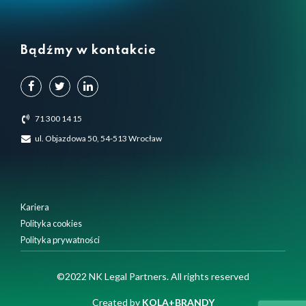
Bądźmy w kontakcie
71 300 14 15
ul. Objazdowa 50, 54-513 Wrocław
Kariera
Polityka cookies
Polityka prywatności
Używamy plików cookie, aby zapewnić Ci najlepsze
©2022 NK Legal Partners. All rights reserved
doświadczenia na naszej stronie internetowej.
Możesz dowiedzieć się więcej o tym, których plików cookie
Created by
KOLA+BRANDY
używamy, lub wyłączyć je w
ustawieniach