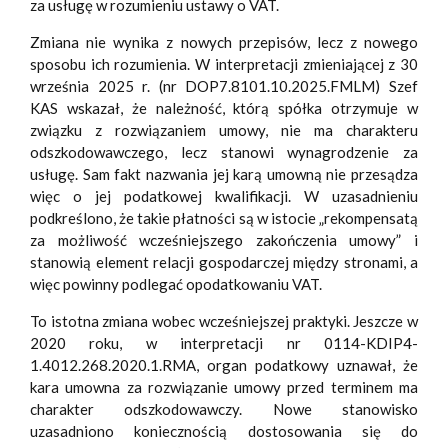
za usługę w rozumieniu ustawy o VAT.
Zmiana nie wynika z nowych przepisów, lecz z nowego
sposobu ich rozumienia. W interpretacji zmieniającej z 30
września 2025 r. (nr DOP7.8101.10.2025.FMLM) Szef
KAS wskazał, że należność, którą spółka otrzymuje w
związku z rozwiązaniem umowy, nie ma charakteru
odszkodowawczego, lecz stanowi wynagrodzenie za
usługę. Sam fakt nazwania jej karą umowną nie przesądza
więc o jej podatkowej kwalifikacji. W uzasadnieniu
podkreślono, że takie płatności są w istocie „rekompensatą
za możliwość wcześniejszego zakończenia umowy” i
stanowią element relacji gospodarczej między stronami, a
więc powinny podlegać opodatkowaniu VAT.
To istotna zmiana wobec wcześniejszej praktyki. Jeszcze w
2020 roku, w interpretacji nr 0114-KDIP4-
1.4012.268.2020.1.RMA, organ podatkowy uznawał, że
kara umowna za rozwiązanie umowy przed terminem ma
charakter odszkodowawczy. Nowe stanowisko
uzasadniono koniecznością dostosowania się do