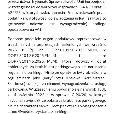
orzecznictwa Trybunału Sprawiedliwości Unii Europejskiej,
w szczególności do wyroków w sprawach C-43/19 oraz C-
622/23, w których wskazano m.in., że pozostawanie przez
podatnika w gotowości do świadczenia usługi (za którą to
gotowość należne jest wynagrodzenie) podlega
opodatkowaniu VAT.
Podobne podejście organ podatkowy zaprezentował w
trzech innych interpretacjach zmienionych we wrześniu
2025 r. (tj. nr DOP7.8101.58.2025.FMLM, nr
DOP7.8101.89.2025.FMLM i nr
DOP7.8101.95.2025.FMLM), które dotyczyły opłat
pobieranych za brak biletu parkingowego lub naruszenie
regulaminu parkingu. Mimo że opłaty te były określone w
regulaminach jako „kary”, Szef Krajowej Administracji
Skarbowej uznał je za element wynagrodzenia za usługę
parkowania. W uzasadnieniu powołano się na wyrok TSUE
z 14 kwietnia 2022 r. w sprawie C-90/20, w którym
Trybunał stwierdził, że opłata za brak biletu parkingowego
nie ma charakteru sankcji, lecz jest częścią wynagrodzenia
za możliwość korzystania z parkingu.