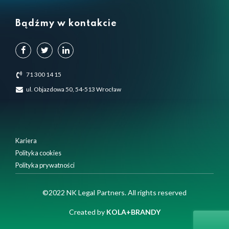
Bądźmy w kontakcie
71 300 14 15
ul. Objazdowa 50, 54-513 Wrocław
Kariera
Polityka cookies
Polityka prywatności
Używamy plików cookie, aby zapewnić Ci najlepsze
©2022 NK Legal Partners. All rights reserved
doświadczenia na naszej stronie internetowej.
Możesz dowiedzieć się więcej o tym, których plików cookie
Created by
KOLA+BRANDY
używamy, lub wyłączyć je w
ustawieniach