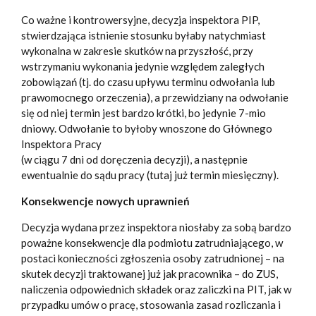
Co ważne i kontrowersyjne, decyzja inspektora PIP,
stwierdzająca istnienie stosunku byłaby natychmiast
wykonalna w zakresie skutków na przyszłość, przy
wstrzymaniu wykonania jedynie względem zaległych
zobowiązań (tj. do czasu upływu terminu odwołania lub
prawomocnego orzeczenia), a przewidziany na odwołanie
się od niej termin jest bardzo krótki, bo jedynie 7-mio
dniowy. Odwołanie to byłoby wnoszone do Głównego
Inspektora Pracy
(w ciągu 7 dni od doręczenia decyzji), a następnie
ewentualnie do sądu pracy (tutaj już termin miesięczny).
Konsekwencje nowych uprawnień
Decyzja wydana przez inspektora niosłaby za sobą bardzo
poważne konsekwencje dla podmiotu zatrudniającego, w
postaci konieczności zgłoszenia osoby zatrudnionej – na
skutek decyzji traktowanej już jak pracownika – do ZUS,
naliczenia odpowiednich składek oraz zaliczki na PIT, jak w
przypadku umów o pracę, stosowania zasad rozliczania i