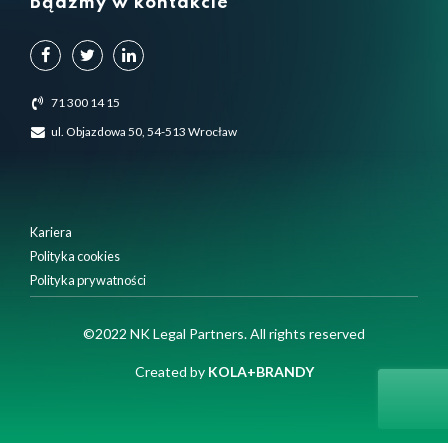
Bądźmy w kontakcie
71 300 14 15
ul. Objazdowa 50, 54-513 Wrocław
Kariera
Polityka cookies
Polityka prywatności
Używamy plików cookie, aby zapewnić Ci najlepsze
©2022 NK Legal Partners. All rights reserved
doświadczenia na naszej stronie internetowej.
Możesz dowiedzieć się więcej o tym, których plików cookie
Created by
KOLA+BRANDY
używamy, lub wyłączyć je w
ustawieniach
Close GDPR Cookie Banner
Akceptuję
Ustawienia