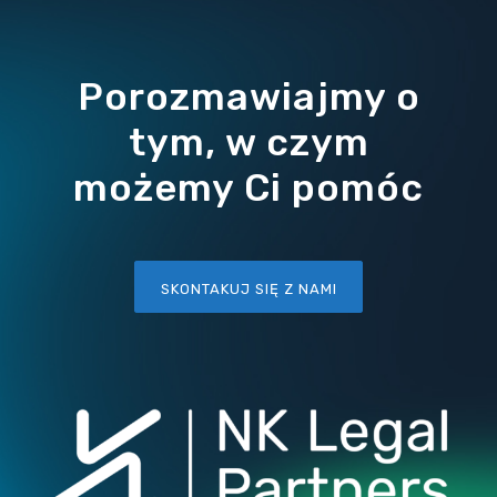
Porozmawiajmy o
tym, w czym
możemy Ci pomóc
SKONTAKUJ SIĘ Z NAMI