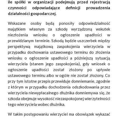
ile spółki w organizacji podejmują przed rejestracją
czynności odpowiadające definicji prowadzenia
działalności gospodarczej.
Wskazane osoby będą ponosiły odpowiedzialność
majątkiem własnym za szkodę wyrządzoną wskutek
niezłożenia wniosku o ogłoszenie upadłości w
przewidzianym terminie. Szkodą będzie uszczerbek między
perspektywą majątkową zaspokojenia wierzyciela w
przypadku dochowania ustawowego terminu do złożenia
wniosku o ogłoszenie upadłości a późniejszą sytuacją
wierzyciela (stanem jego zaspokojenia), gdy wniosek o
ogłoszenie upadłości został złożony po upływie
ustawowego terminu albo w ogóle nie został złożony. Co
przy tym istotne przepis przewiduje domniemanie, zgodnie
z którym w przypadku dochodzenia odszkodowania przez
wierzyciela niewypłacalnego dłużnika domniemywa się, że
szkoda obejmuje wysokość niezaspokojonej wierzytelności
tego wierzyciela wobec dłużnika.
W takim postępowaniu wierzyciel ma obowiązek wykazać