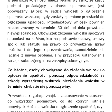
w pierwszej kolejności należy jednak wyjaśnić, że każdy
podmiot posiadający zdolność upadłościową jest
obowiązany zgłosić w sądzie wniosek o ogłoszenie
upadłości w sytuacji, gdy zostały spełnione przesłanki do
ogłoszenia upadłości. Przedmiotowy wniosek powinien
zostać złożony w terminie 30 dni od dnia powstania
niewypłacalności. Obowiązek złożenia wniosku spoczywa
natomiast na każdym, kto na podstawie ustawy, umowy
spółki lub statutu ma prawo do prowadzenia spraw
dłużnika i do jego reprezentowania, samodzielnie lub
łącznie z innymi osobami, a w przypadku ustanowienia
zarządu sukcesyjnego – na zarządcy sukcesyjnym.
Co istotne, osoby obowiązane do złożenia wniosku o
ogłoszenie upadłości ponoszą odpowiedzialność za
szkodę wyrządzoną wskutek niezłożenia wniosku w
terminie, chyba że nie ponoszą winy.
Przywołana regulacja znajdzie zastosowanie w stosunku
do wszystkich podmiotów, co do których istnieje
obowiązek złożenia wniosku o ogłoszenie upadłości, czyli