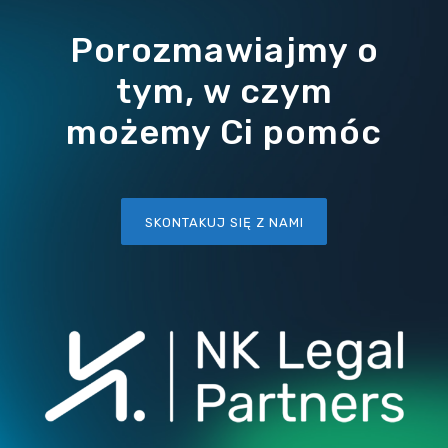
Porozmawiajmy o
tym, w czym
możemy Ci pomóc
SKONTAKUJ SIĘ Z NAMI