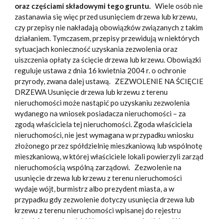
oraz częściami składowymi tego gruntu.
Wiele osób nie
zastanawia się więc przed usunięciem drzewa lub krzewu,
czy przepisy nie nakładają obowiązków związanych z takim
działaniem. Tymczasem, przepisy przewidują w niektórych
sytuacjach konieczność uzyskania zezwolenia oraz
uiszczenia opłaty za ścięcie drzewa lub krzewu. Obowiązki
reguluje ustawa z dnia 16 kwietnia 2004 r. o ochronie
przyrody, zwana dalej ustawą. ZEZWOLENIE NA ŚCIĘCIE
DRZEWA Usunięcie drzewa lub krzewu z terenu
nieruchomości może nastąpić po uzyskaniu zezwolenia
wydanego na wniosek posiadacza nieruchomości – za
zgodą właściciela tej nieruchomości. Zgoda właściciela
nieruchomości, nie jest wymagana w przypadku wniosku
złożonego przez spółdzielnię mieszkaniową lub wspólnotę
mieszkaniową, w której właściciele lokali powierzyli zarząd
nieruchomością wspólną zarządowi. Zezwolenie na
usunięcie drzewa lub krzewu z terenu nieruchomości
wydaje wójt, burmistrz albo prezydent miasta, a w
przypadku gdy zezwolenie dotyczy usunięcia drzewa lub
krzewu z terenu nieruchomości wpisanej do rejestru