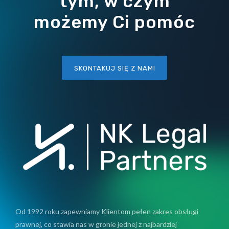
tym, w czym
możemy Ci pomóc
SKONTAKUJ SIĘ Z NAMI
Od 1992 roku zapewniamy Klientom pełen zakres obsługi
prawnej, co stawia nas w gronie jednej z najbardziej