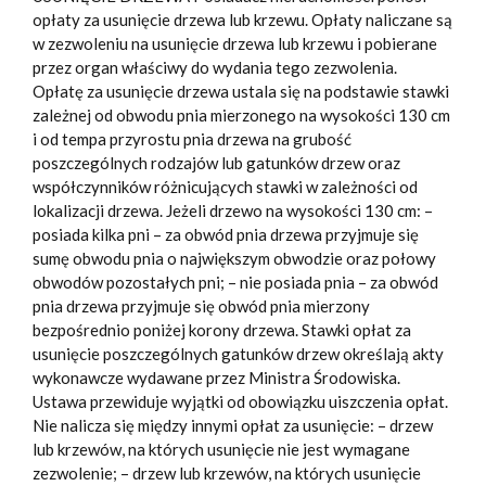
opłaty za usunięcie drzewa lub krzewu. Opłaty naliczane są
w zezwoleniu na usunięcie drzewa lub krzewu i pobierane
przez organ właściwy do wydania tego zezwolenia.
Opłatę za usunięcie drzewa ustala się na podstawie stawki
zależnej od obwodu pnia mierzonego na wysokości 130 cm
i od tempa przyrostu pnia drzewa na grubość
poszczególnych rodzajów lub gatunków drzew oraz
współczynników różnicujących stawki w zależności od
lokalizacji drzewa. Jeżeli drzewo na wysokości 130 cm: –
posiada kilka pni – za obwód pnia drzewa przyjmuje się
sumę obwodu pnia o największym obwodzie oraz połowy
obwodów pozostałych pni; – nie posiada pnia – za obwód
pnia drzewa przyjmuje się obwód pnia mierzony
bezpośrednio poniżej korony drzewa. Stawki opłat za
usunięcie poszczególnych gatunków drzew określają akty
wykonawcze wydawane przez Ministra Środowiska.
Ustawa przewiduje wyjątki od obowiązku uiszczenia opłat.
Nie nalicza się między innymi opłat za usunięcie: – drzew
lub krzewów, na których usunięcie nie jest wymagane
zezwolenie; – drzew lub krzewów, na których usunięcie