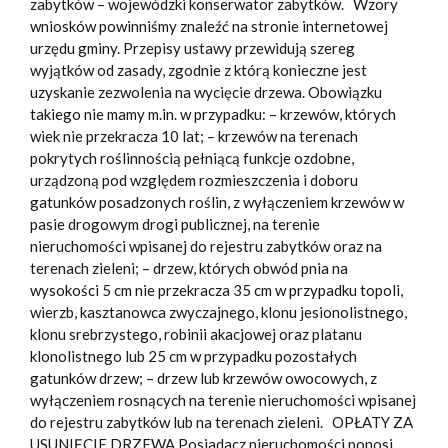
zabytków – wojewódzki konserwator zabytków. Wzory
wniosków powinniśmy znaleźć na stronie internetowej
urzędu gminy. Przepisy ustawy przewidują szereg
wyjątków od zasady, zgodnie z którą konieczne jest
uzyskanie zezwolenia na wycięcie drzewa. Obowiązku
takiego nie mamy m.in. w przypadku: – krzewów, których
wiek nie przekracza 10 lat; – krzewów na terenach
pokrytych roślinnością pełniącą funkcje ozdobne,
urządzoną pod względem rozmieszczenia i doboru
gatunków posadzonych roślin, z wyłączeniem krzewów w
pasie drogowym drogi publicznej, na terenie
nieruchomości wpisanej do rejestru zabytków oraz na
terenach zieleni; – drzew, których obwód pnia na
wysokości 5 cm nie przekracza 35 cm w przypadku topoli,
wierzb, kasztanowca zwyczajnego, klonu jesionolistnego,
klonu srebrzystego, robinii akacjowej oraz platanu
klonolistnego lub 25 cm w przypadku pozostałych
gatunków drzew; – drzew lub krzewów owocowych, z
wyłączeniem rosnących na terenie nieruchomości wpisanej
do rejestru zabytków lub na terenach zieleni. OPŁATY ZA
USUNIĘCIE DRZEWA Posiadacz nieruchomości ponosi