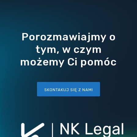
Porozmawiajmy o
tym, w czym
możemy Ci pomóc
SKONTAKUJ SIĘ Z NAMI