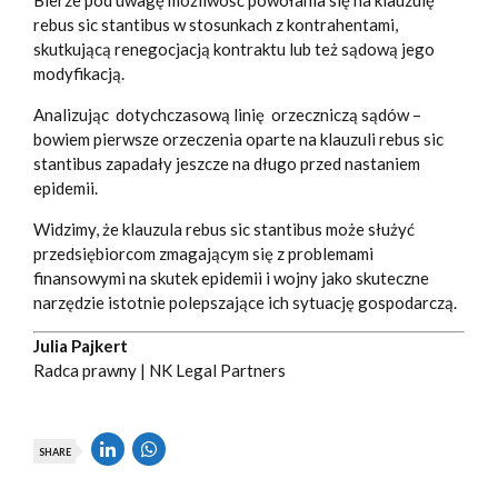
Bierze pod uwagę możliwość powołania się na klauzulę
rebus sic stantibus w stosunkach z kontrahentami,
skutkującą renegocjacją kontraktu lub też sądową jego
modyfikacją.
Analizując dotychczasową linię orzeczniczą sądów –
bowiem pierwsze orzeczenia oparte na klauzuli rebus sic
stantibus zapadały jeszcze na długo przed nastaniem
epidemii.
Widzimy, że klauzula rebus sic stantibus może służyć
przedsiębiorcom zmagającym się z problemami
finansowymi na skutek epidemii i wojny jako skuteczne
narzędzie istotnie polepszające ich sytuację gospodarczą.
Julia Pajkert
Radca prawny | NK Legal Partners
SHARE