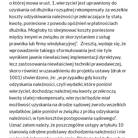
o której mowa w ust. 1, wierzyciel jest uprawniony do
uzyskania od dłużnika rozsądnej rekompensaty za wszelkie
koszty odzyskiwania należności przekraczające tę stałą
kwotę, poniesione z powodu opóźnień w płatnościach
dłużnika. Mogłoby to obejmować koszty poniesione
między innymi w związku ze skorzystaniem z usług
prawnika lub firmy windykacyjnej”. Zresztą, wydaje się, że
wprowadzenie takiego sformułowania jest nie tyle
wynikiem jawnie niewłaściwej implementacji dyrektywy,
lecz zastosowania niewłaściwej techniki prawodawczej,
skoro również w uzasadnieniu do projektu ustawy (druk nr
1001) stwierdzono, że: „w przypadku gdy koszty
odzyskania należności, czyli wydatki, które poniósł
wierzyciel, dochodząc należnej mu kwoty, przekroczą
kwotę stałej rekompensaty, wierzyciel będzie miał
możliwość uzyskania na drodze sądowej zwrotu wszelkich
wydatków, jakie poniósł w związku z próbą odzyskania
należności, w tym kosztów postępowania sądowego”.
Uznać zatem należy, że poszczególne ustępy artykułu 10
stanowią odrębne podstawy dochodzenia należności i nie