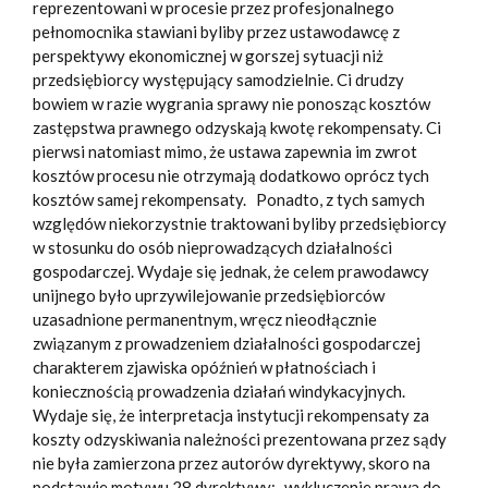
reprezentowani w procesie przez profesjonalnego
pełnomocnika stawiani byliby przez ustawodawcę z
perspektywy ekonomicznej w gorszej sytuacji niż
przedsiębiorcy występujący samodzielnie. Ci drudzy
bowiem w razie wygrania sprawy nie ponosząc kosztów
zastępstwa prawnego odzyskają kwotę rekompensaty. Ci
pierwsi natomiast mimo, że ustawa zapewnia im zwrot
kosztów procesu nie otrzymają dodatkowo oprócz tych
kosztów samej rekompensaty. Ponadto, z tych samych
względów niekorzystnie traktowani byliby przedsiębiorcy
w stosunku do osób nieprowadzących działalności
gospodarczej. Wydaje się jednak, że celem prawodawcy
unijnego było uprzywilejowanie przedsiębiorców
uzasadnione permanentnym, wręcz nieodłącznie
związanym z prowadzeniem działalności gospodarczej
charakterem zjawiska opóźnień w płatnościach i
koniecznością prowadzenia działań windykacyjnych.
Wydaje się, że interpretacja instytucji rekompensaty za
koszty odzyskiwania należności prezentowana przez sądy
nie była zamierzona przez autorów dyrektywy, skoro na
podstawie motywu 28 dyrektywy: „wykluczenie prawa do