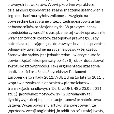
prawnych i adwokatów. W związku z tym w praktyce
działalności gospodarczej realne znaczenie ustanowienia
tego mechanizmu byłoby znikome ze względu na
powszechne korzystanie przez przedsiębiorców z usług
pełnomocników profesjonalnych. W praktyce jednak
przedsiębiorcy wnosili o zasądzenie tej kwoty oprócz a nie
w ramach zwrotu kosztów zastępstwa prawnego. Sądy
natomiast, opierając się na dosłownym brzmieniu przepisu
odmawiały uwzględnienia żądania pozwu w tej części.
Stanowisko sądów jest jednak błędne – wierzyciel może
bowiem żądać rekompensaty oprócz (tj. obok, dodatkowo)
zwrotu kosztów procesu. Taką argumentację uzasadnia
analiza treści art. 6 ust. 3 dyrektywy Parlamentu
Europejskiego i Rady 2011/7/UE z dnia 16 lutego 2011 r.
w sprawie zwalczania opóźnień w płatnościach w
transakcjach handlowych (Dz. Urz. UE L 48 z 23.02.2011,
str. 1), jak również motywów 19 i 20 preambuły tej
dyrektywy, której implementację stanowi przedmiotowa
ustawa. Wyżej powołany artykuł stanowi bowiem, że
„oprócz (w wersji angielskiej „in addition to”) stałej kwoty,