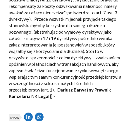
rekompensaty za koszty odzyskiwania należności należy
uważać za rażąco nieuczciwe” (potwierdza to art. 7 ust. 3
dyrektywy). Przede wszystkim jednak przyjęcie takiego
stanowiska byłoby korzystne dla samego dłużnika-
pozwanego! (abstrahując od wymowy dyrektywy jako
całości z motywu 12 i 19 dyrektywy pośrednio wynika
zakaz interpretowania jej postanowień w sposób, który
wiązałby się z korzyściami dla dłużnika). Stoi to w
oczywistej sprzeczności z celem dyrektywy – zwalczaniem
opóźnień w płatnościach w transakcjach handlowych, aby
zapewnić właściwe funkcjonowanie rynku wewnętrznego,
wspierając tym samym konkurencyjność przedsiębiorstw, a
w szczególności z sektora małych i średnich
przedsiębiorstw (art. 1).
Dariusz Barwaśny
Prawnik
Kancelaria NK Legal
]]>
SHARE