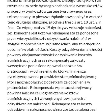
można ich interpretować łącznie. Dlatego też tylko w tym
rozumieniu w razie łącznego dochodzenia zwrotu kosztów
procesu, w tym kosztów zastępstwa prawnego oraz
rekompensaty to pierwsze żądanie powinno być o wartość
tego drugiego obniżone, zgodnie z treścią art. 10 ust. 2 in
fine. Co więcej, motyw 19 dyrektywy wskazuje natomiast,
że: „konieczna jest uczciwa rekompensata za ponoszone
przez wierzycieli koszty odzyskiwania należności w
związku z opóźnieniami w płatnościach, aby zniechęcić do
opóźnień w płatnościach. Koszty odzyskiwania należności
powinny obejmować również odzyskiwanie kosztów
administracyjnych oraz rekompensatę za koszty
wewnętrzne poniesione z powodu opóźnień w
płatnościach, w odniesieniu do których niniejsza
dyrektywa powinna przewidzieć stałą minimalną kwotę,
którą można połączyć z odsetkami za opóźnienia w
płatnościach. Rekompensata w postaci stałej kwoty
powinna mieć na celu ograniczenie kosztów
administracyjnych i wewnętrznych związanych z
odzyskiwaniem należności. Rekompensata za koszty
odzyskiwania należności powinna zostać ustalona bez