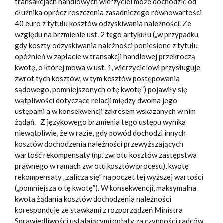
transakcjach handlowych wierzyciel może dochodzić od
dłużnika oprócz roszczenia zasadniczego równowartości
40 euro z tytułu kosztów odzyskiwania należności. Ze
względu na brzmienie ust. 2 tego artykułu („w przypadku
gdy koszty odzyskiwania należności poniesione z tytułu
opóźnień w zapłacie w transakcji handlowej przekroczą
kwotę, o której mowa w ust. 1, wierzycielowi przysługuje
zwrot tych kosztów, w tym kosztów postępowania
sądowego, pomniejszonych o tę kwotę”) pojawiły się
wątpliwości dotyczące relacji między dwoma jego
ustępami a w konsekwencji zakresem wskazanych w nim
żądań.
Z językowego brzmienia tego ustępu wynika
niewątpliwie, że w razie, gdy powód dochodzi innych
kosztów dochodzenia należności przewyższających
wartość rekompensaty (np. zwrotu kosztów zastępstwa
prawnego w ramach zwrotu kosztów procesu), kwotę
rekompensaty „zalicza się” na poczet tej wyższej wartości
(„pomniejsza o tę kwotę”). W konsekwencji, maksymalna
kwota żądania kosztów dochodzenia należności
koresponduje ze stawkami z rozporządzeń Ministra
Sprawiedliwości ustalającymi opłaty za czynności radców