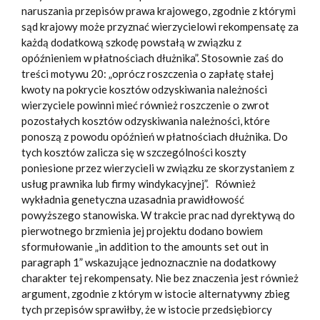
naruszania przepisów prawa krajowego, zgodnie z którymi
sąd krajowy może przyznać wierzycielowi rekompensatę za
każdą dodatkową szkodę powstałą w związku z
opóźnieniem w płatnościach dłużnika”. Stosownie zaś do
treści motywu 20: „oprócz roszczenia o zapłatę stałej
kwoty na pokrycie kosztów odzyskiwania należności
wierzyciele powinni mieć również roszczenie o zwrot
pozostałych kosztów odzyskiwania należności, które
ponoszą z powodu opóźnień w płatnościach dłużnika. Do
tych kosztów zalicza się w szczególności koszty
poniesione przez wierzycieli w związku ze skorzystaniem z
usług prawnika lub firmy windykacyjnej”. Również
wykładnia genetyczna uzasadnia prawidłowość
powyższego stanowiska. W trakcie prac nad dyrektywą do
pierwotnego brzmienia jej projektu dodano bowiem
sformułowanie „in addition to the amounts set out in
paragraph 1” wskazujące jednoznacznie na dodatkowy
charakter tej rekompensaty. Nie bez znaczenia jest również
argument, zgodnie z którym w istocie alternatywny zbieg
tych przepisów sprawiłby, że w istocie przedsiębiorcy