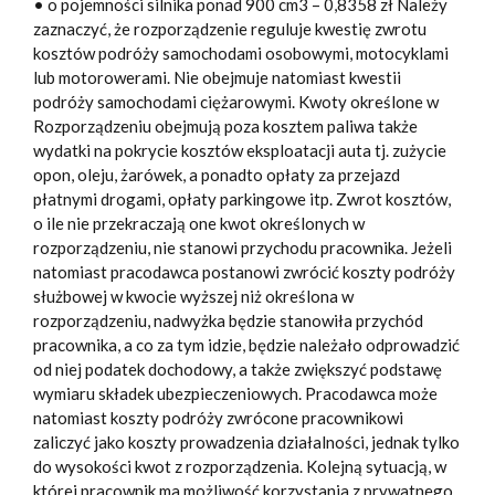
• o pojemności silnika ponad 900 cm3 – 0,8358 zł Należy
zaznaczyć, że rozporządzenie reguluje kwestię zwrotu
kosztów podróży samochodami osobowymi, motocyklami
lub motorowerami. Nie obejmuje natomiast kwestii
podróży samochodami ciężarowymi. Kwoty określone w
Rozporządzeniu obejmują poza kosztem paliwa także
wydatki na pokrycie kosztów eksploatacji auta tj. zużycie
opon, oleju, żarówek, a ponadto opłaty za przejazd
płatnymi drogami, opłaty parkingowe itp. Zwrot kosztów,
o ile nie przekraczają one kwot określonych w
rozporządzeniu, nie stanowi przychodu pracownika. Jeżeli
natomiast pracodawca postanowi zwrócić koszty podróży
służbowej w kwocie wyższej niż określona w
rozporządzeniu, nadwyżka będzie stanowiła przychód
pracownika, a co za tym idzie, będzie należało odprowadzić
od niej podatek dochodowy, a także zwiększyć podstawę
wymiaru składek ubezpieczeniowych. Pracodawca może
natomiast koszty podróży zwrócone pracownikowi
zaliczyć jako koszty prowadzenia działalności, jednak tylko
do wysokości kwot z rozporządzenia. Kolejną sytuacją, w
której pracownik ma możliwość korzystania z prywatnego