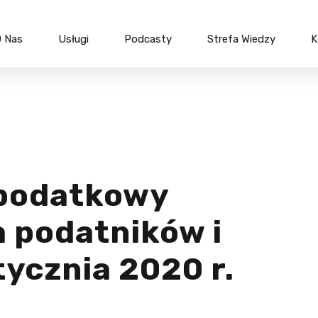
 Nas
Usługi
Podcasty
Strefa Wiedzy
K
anych
Bieżąca obsługa
Tworzenie
h
podatkowa
spółek
Due diligence oraz audyty
Przekszta
wny
Ceny transferowe
Fuzje i pr
Ulgi podatkowe
Finansow
podatkowy
Szkolenia podatkowe
Restruktu
 podatników i
optymali
Szkoleni
tycznia 2020 r.