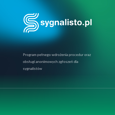
Program pełnego wdrożenia procedur oraz
obsługi anonimowych zgłoszeń dla
sygnalistów
lepsze doświadczenia na naszej stronie internetowej.
ch plików cookie używamy, lub wyłączyć je w
ustawieniach