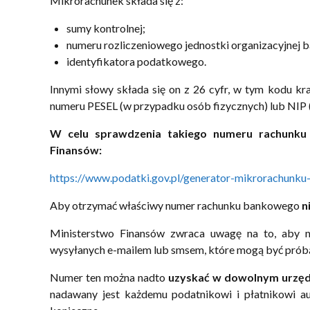
Mikrorachunek składa się z:
sumy kontrolnej;
numeru rozliczeniowego jednostki organizacyjnej 
identyfikatora podatkowego.
Innymi słowy składa się on z 26 cyfr, w tym kodu kra
numeru PESEL (w przypadku osób fizycznych) lub NIP (
W celu sprawdzenia takiego numeru rachunku 
Finansów:
https://www.podatki.gov.pl/generator-mikrorachunk
Aby otrzymać właściwy numer rachunku bankowego
n
Ministerstwo Finansów zwraca uwagę na to, aby n
wysyłanych e-mailem lub smsem, które mogą być prób
Numer ten można nadto
uzyskać w dowolnym urzęd
nadawany jest każdemu podatnikowi i płatnikowi au