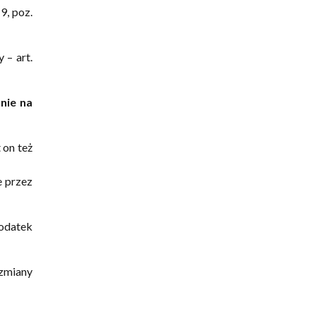
9, poz.
 – art.
nie na
 on też
e przez
odatek
zmiany