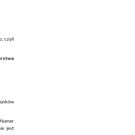
, czyli
erstwa
hunków
. Numer
ie jest