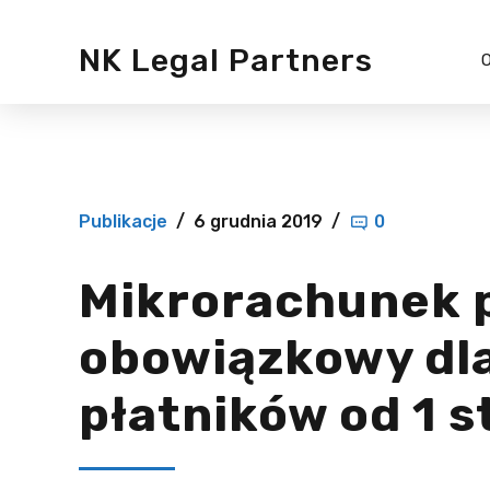
NK Legal Partners
O
Ochrona d
osobowyc
Sygnaliści
Publikacje
6 grudnia 2019
0
Audyt pra
Mikrorachunek 
obowiązkowy dla
płatników od 1 s