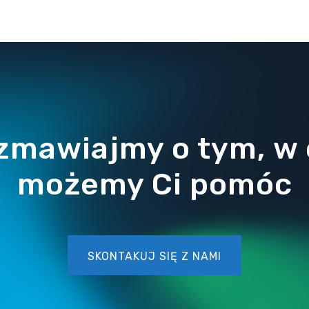
umowach pomiędzy przedsiębiorcam
rozbieżność w orzecznictwie 
zmawiajmy o tym, w
możemy Ci pomóc
SKONTAKUJ SIĘ Z NAMI