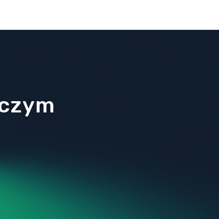
i), a
Sądów
 czym