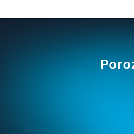
przekraczać 60 dni!
Poro