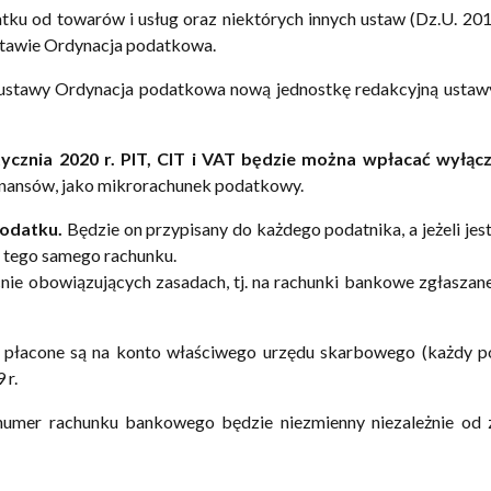
atku od towarów i usług oraz niektórych innych ustaw (Dz.U. 201
stawie Ordynacja podatkowa.
o ustawy Ordynacja podatkowa nową jednostkę redakcyjną ustawy
tycznia 2020 r. PIT, CIT i VAT będzie można wpłacać wyłącz
Finansów, jako mikrorachunek podatkowy.
podatku.
Będzie on przypisany do każdego podatnika, a jeżeli jest
z tego samego rachunku.
nie obowiązujących zasadach, tj. na rachunki bankowe zgłaszan
 płacone są na konto właściwego urzędu skarbowego (każdy p
 r.
numer rachunku bankowego będzie niezmienny niezależnie od 