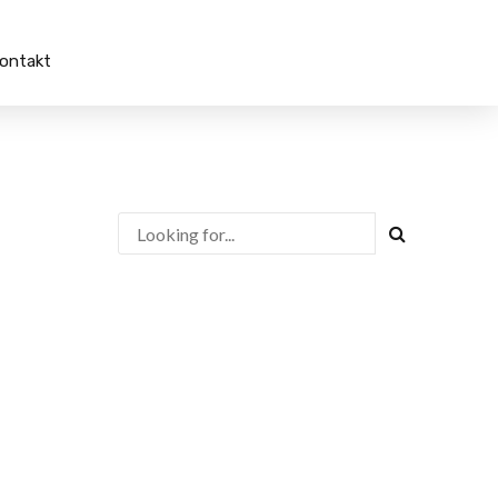
ontakt
Usługi księgowe
Portal
 i rejestracja
Branża budowlana
Branża produkcyjna
łcenia firm
Ochrona środowiska
zejęcia
Branża transportowa
anie biznesu
Prawo zamówień
ryzacja i
publicznych
zacja
a dedykowane