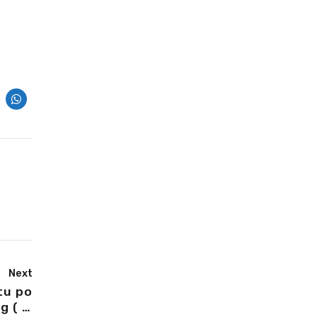
Next
g ( w